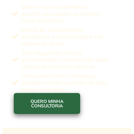
Quer ter boas experiências
durante sua viagem ao Ceará e
evitar problemas;
Deseja ter planejamento
estruturado e assertivo para sua
viagem ao Ceará;
Quer segurança e busca
ecomendações confiáveis de quem
realmente conhece o destino;
Tem pouco tempo e consegue
planejar sozinho e precisa de algo
prático e eficiente.
QUERO MINHA
CONSULTORIA