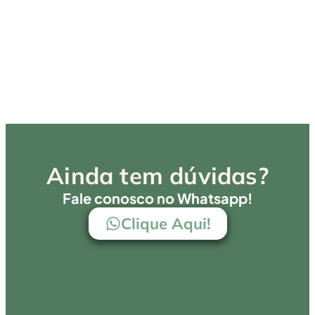
esta
perr
Cada
para
noss
@me
Ainda tem dúvidas?
Fale conosco no Whatsapp!
Clique Aqui!