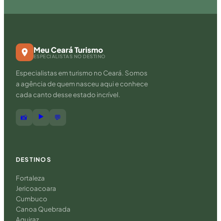
Meu Ceará Turismo
ESPECIALISTAS NO DESTINO
Especialistas em turismo no Ceará. Somos
a agência de quem nasceu aqui e conhece
cada canto desse estado incrível.
▶️
📸
💬
DESTINOS
Fortaleza
Jericoacoara
Cumbuco
Canoa Quebrada
Aquiraz