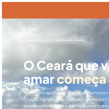
AGÊNCIA ESPECIALISTA NO CEARÁ
O Ceará que v
amar
começa 
Somos uma agência de turismo em Fortaleza es
Ceará. Criamos roteiros personalizados para Fo
Jericoacoara, Cumbuco, Canoa Quebrada e m