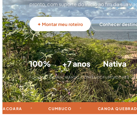
pronto, com suporte do início ao fim da sua vi
✦ Montar meu roteiro
Conhecer destin
100%
+7 anos
Nativa
FOCO NO CEARÁ
CRIANDO CONTEÚDO
FUNDADORES CE
CUMBUCO
CANOA QUEBRADA