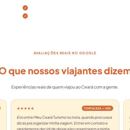
Café da manhã incluso
Passeio Lado Leste
AVALIAÇÕES REAIS NO GOOGLE
O que nossos viajantes dize
Experiências reais de quem viajou ao Ceará com a gente.
★★★★★
FORTALEZA + JERI
Encontrei Meu Ceará Turismo no insta, quando procurava
dicas pra organizar minha viagem. Entrei em contato e
rapidamente decidi de deixar eles organizarem a minha