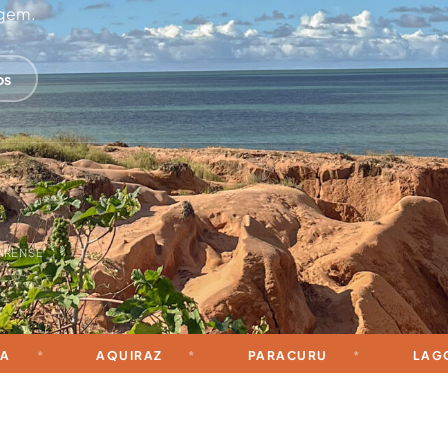
agem.
os
ARENSE
AQUIRAZ
PARACURU
LAGOINHA