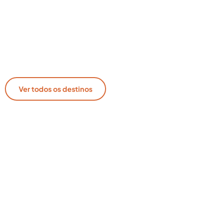
Ver todos os destinos
→
lagoas de água doce perto de