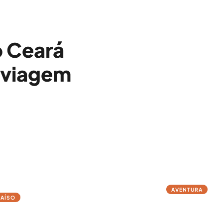
o Ceará
 viagem
→
AVENTURA
RAÍSO
Cumbuco
icoacoara
Kitesurf, dunas e 
a de areia mais charmosa do Brasil
Fortaleza