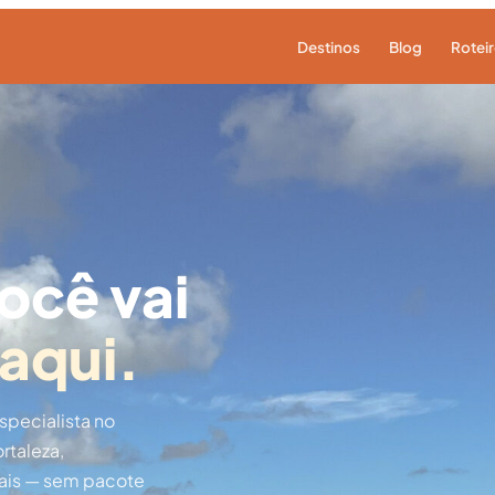
Destinos
Blog
Rotei
ocê vai
aqui.
pecialista no
rtaleza,
ais — sem pacote