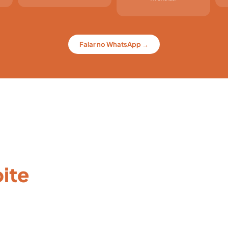
Falar no WhatsApp →
eça
oite
ra sem precisar de
eio — sem