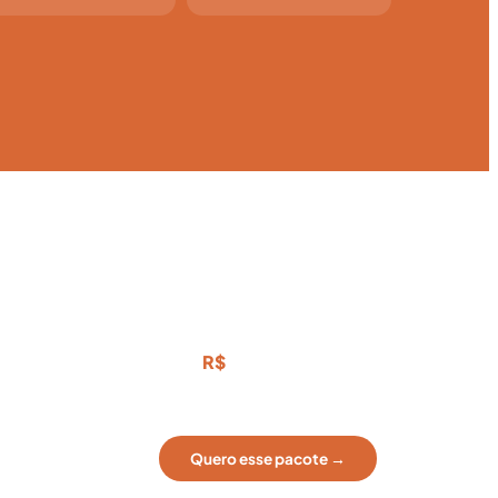
A PARTIR DE
500
R$
por pessoa
Quero esse pacote →