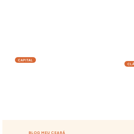
CAPITAL
CL
Fortaleza
Ca
Praias urbanas, gastronomia incrível, vida noturna e a
Falés
energia do Nordeste
BLOG MEU CEARÁ