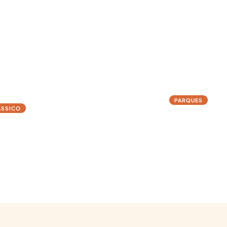
→
PARQUES
ÁSSICO
Aquiraz
noa Quebrada
Resorts de luxo e p
ias avermelhadas, buggy e muita história
capital