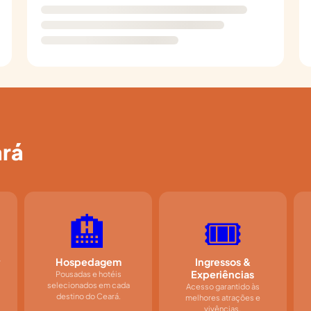
ará
🏨
🎟️
Hospedagem
Ingressos &
Experiências
o
Pousadas e hotéis
selecionados em cada
Acesso garantido às
destino do Ceará.
melhores atrações e
vivências.