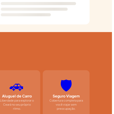
🚗
🛡️
Aluguel de Carro
Seguro Viagem
Liberdade para explorar o
Cobertura completa para
Ceará no seu próprio
você viajar sem
ritmo.
preocupação.