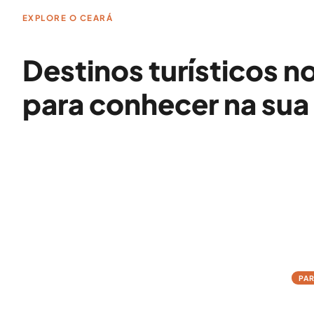
EXPLORE O CEARÁ
Destinos turísticos n
para conhecer na sua
→
PA
Jer
A vil