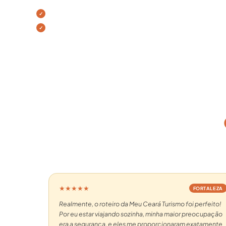
1 noite de hospedagem
Transfer ida e volta
★★★★★
FORTALEZA
Realmente, o roteiro da Meu Ceará Turismo foi perfeito!
Por eu estar viajando sozinha, minha maior preocupação
era a segurança, e eles me proporcionaram exatamente