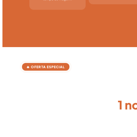
🔥 OFERTA ESPECIAL
Jeri Express — conh
Jericoacoara em
1 n
O pacote perfeito para quem quer conhecer Jericoacoa
muitos dias. Tudo incluso: hospedagem, transfer e pass
preocupação.