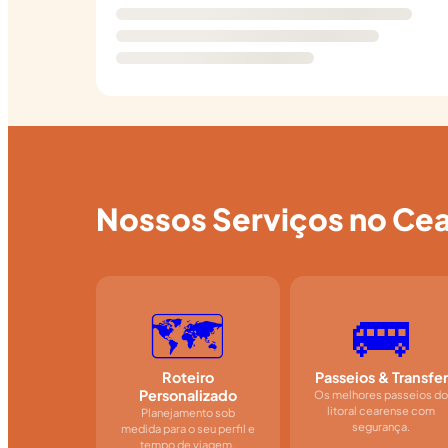
Nossos Serviços no Ce
🗺️
🚌
Roteiro
Passeios & Transfer
Personalizado
Os melhores passeios d
litoral cearense com
Planejamento sob
segurança.
medida para o seu perfil e
tempo de viagem.